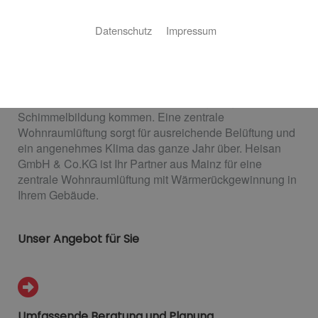
Gebäude, die in oder nach den 1990er-Jahren gebaut
Datenschutz
Impressum
wurden, verfügen alle über eine dichte Gebäudehülle,
die verhindern soll, dass Wärme durch Risse im
Mauerwerk, in Fenstern und Türen entweicht. Das hat
zur Folge, dass der Luftaustausch nur bei geöffneten
Fenstern stattfindet – lüftet man nicht genug, kann es zur
Schimmelbildung kommen. Eine zentrale
Wohnraumlüftung sorgt für ausreichende Belüftung und
ein angenehmes Klima das ganze Jahr über. Heisan
GmbH & Co.KG ist Ihr Partner aus Mainz für eine
zentrale Wohnraumlüftung mit Wärmerückgewinnung in
Ihrem Gebäude.
Unser Angebot für Sie
Umfassende Beratung und Planung