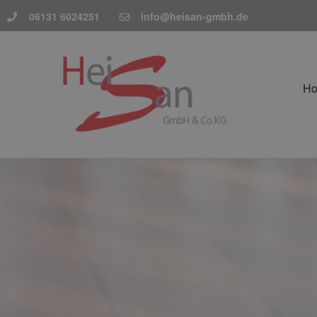
06131 6024251
info@heisan-gmbh.de
H