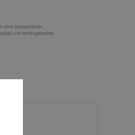
en eine transparente
alität und termingerechte