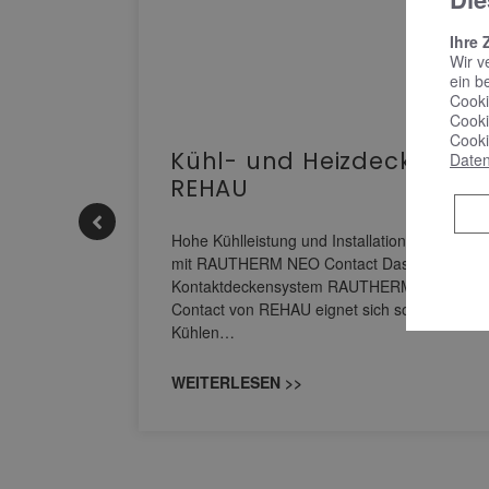
Ihre 
Wir v
ein b
Cooki
Cooki
Cooki
Kühl- und Heizdecke |
Daten
decken
REHAU
T2-
Hohe Kühlleistung und Installationskomfort
mit RAUTHERM NEO Contact Das
Kontaktdeckensystem RAUTHERM NEO
erpumpen
Contact von REHAU eignet sich sowohl zum
 in
Kühlen…
Ihr
ich,
WEITERLESEN >>