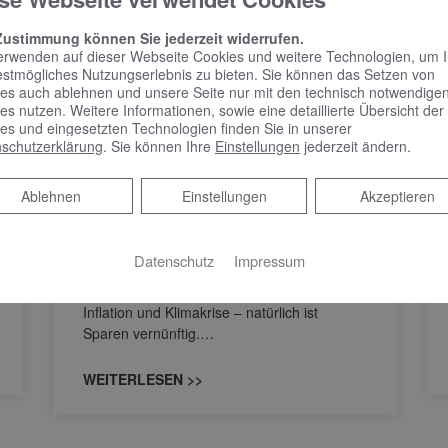
Zustimmung können Sie jederzeit widerrufen.
erwenden auf dieser Webseite Cookies und weitere Technologien, um 
estmögliches Nutzungserlebnis zu bieten. Sie können das Setzen von
es auch ablehnen und unsere Seite nur mit den technisch notwendige
es nutzen. Weitere Informationen, sowie eine detaillierte Übersicht der
es und eingesetzten Technologien finden Sie in unserer
Jetzt alte
schutzerklärung
. Sie können Ihre
Einstellungen
jederzeit ändern.
Heizungspumpe
austauschen | Grundfos
Ablehnen
Ablehnen
Einstellungen
Akzeptieren
ALPHA2 Go
Datenschutz
Impressum
Möchten Sie auch Strom sparen – aber auf
die smarte Tour?Hohe Energiepreise,
Inflation und Klimakrise – natürlich ist
Sparen vernünftig.…
WEITERLESEN >>