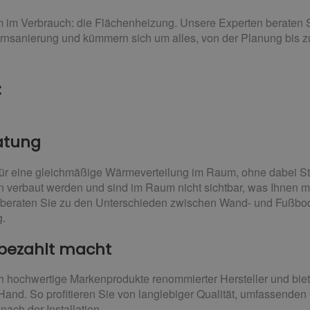
m Verbrauch: die Flächenheizung. Unsere Experten beraten Si
nsanierung und kümmern sich um alles, von der Planung bis zur
:
atung
ür eine gleichmäßige Wärmeverteilung im Raum, ohne dabei St
verbaut werden und sind im Raum nicht sichtbar, was Ihnen ma
r beraten Sie zu den Unterschieden zwischen Wand- und Fußb
g.
h bezahlt macht
h hochwertige Markenprodukte renommierter Hersteller und biete
Hand. So profitieren Sie von langlebiger Qualität, umfassenden
ach der Installation.