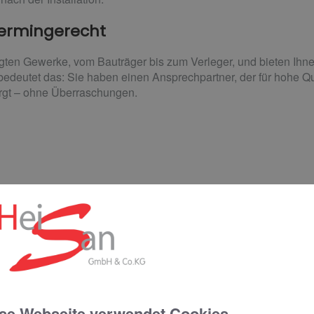
termingerecht
ligten Gewerke, vom Bauträger bis zum Verleger, und bieten Ihn
bedeutet das: Sie haben einen Ansprechpartner, der für hohe Qu
rgt – ohne Überraschungen.
se Webseite verwendet Cookies