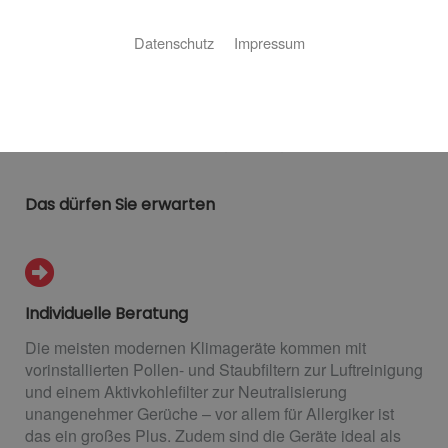
Eine Raumklimatisierung im Privatbereich ist schon
Datenschutz
Impressum
lange kein reines Luxusgut mehr. Moderne Geräte sind
kostengünstig, arbeiten sehr energieeffizient und haben
Vorteile abseits der offensichtlichen Raumkühlung. Wir
von Heisan GmbH & Co.KG sind Ihr Team aus Mainz für
professionelle Klimatisierungslösungen.
Das dürfen Sie erwarten
Individuelle Beratung
Die meisten modernen Klimageräte kommen mit
vorinstallierten Pollen- und Staubfiltern zur Luftreinigung
und einem Aktivkohlefilter zur Neutralisierung
unangenehmer Gerüche – vor allem für Allergiker ist
das ein großes Plus. Zudem sind die Geräte ideal als