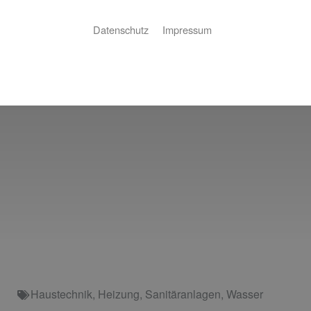
Datenschutz
Impressum
Haustechnik
,
Heizung
,
Sanitäranlagen
,
Wasser