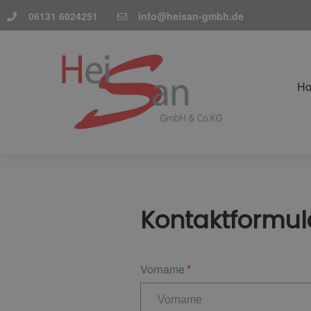
06131 6024251
info@heisan-gmbh.de
H
Kontaktformul
Vorname