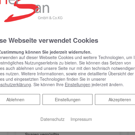
se Webseite verwendet Cookies
Zustimmung können Sie jederzeit widerrufen.
erwenden auf dieser Webseite Cookies und weitere Technologien, um 
estmögliches Nutzungserlebnis zu bieten. Sie können das Setzen von
es auch ablehnen und unsere Seite nur mit den technisch notwendige
es nutzen. Weitere Informationen, sowie eine detaillierte Übersicht der
Jetzt alte
es und eingesetzten Technologien finden Sie in unserer
schutzerklärung
. Sie können Ihre
Einstellungen
jederzeit ändern.
Heizungspumpe
austauschen | Grundfos
Ablehnen
Ablehnen
Einstellungen
Akzeptieren
ALPHA2 Go
Möchten Sie auch Strom sparen – aber auf
Datenschutz
Impressum
die smarte Tour?Hohe Energiepreise,
Inflation und Klimakrise – natürlich ist
Sparen vernünftig.…