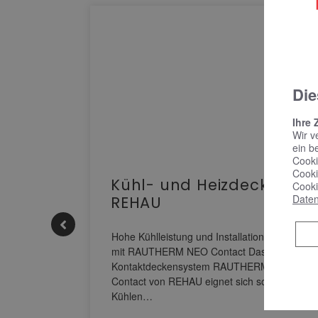
Die
Ihre 
Wir v
ein b
Cooki
Cooki
Kühl- und Heizdecke |
Cooki
Daten
decken
REHAU
T2-
Hohe Kühlleistung und Installationskomfort
mit RAUTHERM NEO Contact Das
Kontaktdeckensystem RAUTHERM NEO
erpumpen
Contact von REHAU eignet sich sowohl zum
 in
Kühlen…
Ihr
ich,