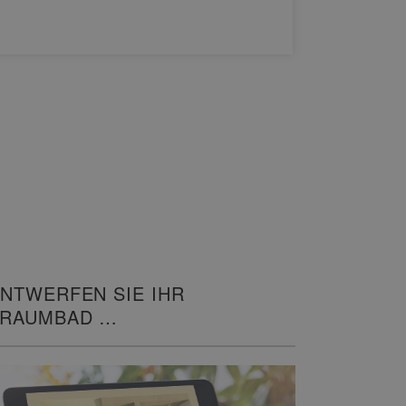
WEITERL
NTWERFEN SIE IHR
TRAUMBAD
N 3D