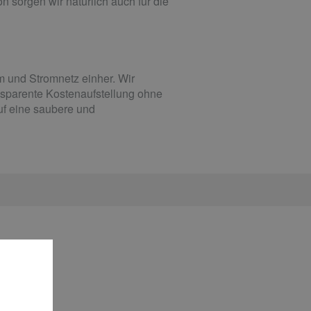
n sorgen wir natürlich auch für die
m und Stromnetz einher. Wir
nsparente Kostenaufstellung ohne
uf eine saubere und