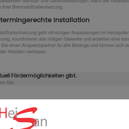
fassenden Service- und Garantieleistungen. Nach der Installatio
 Ihrer Brennstoffzellenheizung.
 termingerechte Installation
nnstoffzellenheizung geht mit einigen Anpassungen im Heizsyste
nung, koordinieren alle nötigen Gewerke und erstellen eine tra
ie einen Ansprechpartner für alle Belange und können sich a
der Arbeiten verlassen.
uell Fördermöglichkeiten gibt.
en Sie.​