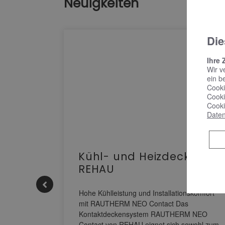
Neuigkeiten
Die
Ihre 
Wir v
ein b
Cooki
Cooki
Cooki
Daten
Kühl- und Heizdecke |
decken
REHAU
T2-
Hohe Kühlleistung und Installationskomfort
mit RAUTHERM NEO Contact Das
Kontaktdeckensystem RAUTHERM NEO
erpumpen
Contact von REHAU eignet sich sowohl zum