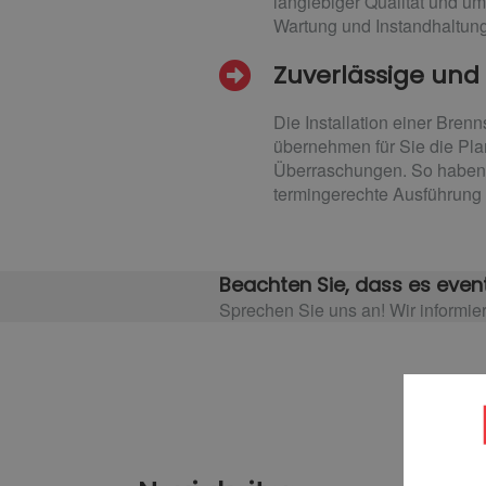
langlebiger Qualität und um
Wartung und Instandhaltung
Zuverlässige und
Die Installation einer Bre
übernehmen für Sie die Pla
Überraschungen. So haben S
termingerechte Ausführung 
Beachten Sie, dass es event
Sprechen Sie uns an! Wir informier