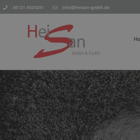
06131 6024251
info@heisan-gmbh.de
H