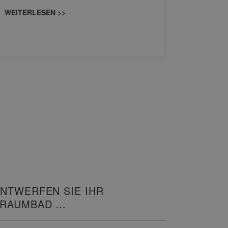
und…
WEITERLESEN >>
WEITERL
NTWERFEN SIE IHR
TRAUMBAD
N 3D