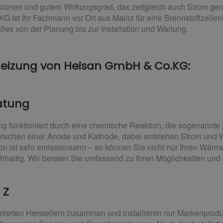
ionen und gutem Wirkungsgrad, das zeitgleich auch Strom gene
ist Ihr Fachmann vor Ort aus Mainz für eine Brennstoffzellen
s von der Planung bis zur Installation und Wartung.
nheizung von Heisan GmbH & Co.KG:
atung
ng funktioniert durch eine chemische Reaktion, die sogenannte 
wischen einer Anode und Kathode, dabei entstehen Strom und W
on ist sehr emissionsarm – so können Sie nicht nur Ihren Wärm
hhaltig. Wir beraten Sie umfassend zu Ihren Möglichkeiten und
 Z
mierten Herstellern zusammen und installieren nur Markenproduk