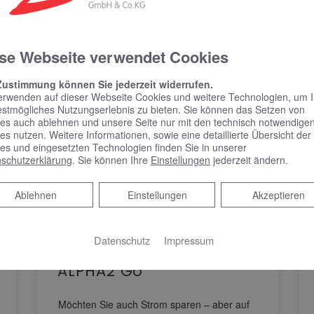
se Webseite verwendet Cookies
Zustimmung können Sie jederzeit widerrufen.
erwenden auf dieser Webseite Cookies und weitere Technologien, um 
estmögliches Nutzungserlebnis zu bieten. Sie können das Setzen von
es auch ablehnen und unsere Seite nur mit den technisch notwendige
es nutzen. Weitere Informationen, sowie eine detaillierte Übersicht der
es und eingesetzten Technologien finden Sie in unserer
schutzerklärung
. Sie können Ihre
Einstellungen
jederzeit ändern.
Ablehnen
Ablehnen
Einstellungen
Akzeptieren
Jetzt alte
Heizungspumpe
Datenschutz
Impressum
austauschen | Grundfos
ALPHA2 Go
Möchten Sie auch Strom sparen – aber auf