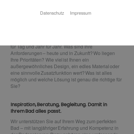
perfekt.
Datenschutz
Impressum
Sie planen die Modernisierung oder den Umbau
Ihres Bads? Dann stehen Sie vor vielen wichtigen
Entscheidungen, die darüber bestimmen, wieviel
Freude Sie an Ihrem neuen Bad haben werden. Tag
für Tag und Jahr für Jahr. Was sind Ihre
Anforderungen – heute und in Zukunft? Wo liegen
Ihre Prioritäten? Wie viel ist Ihnen ein
außergewöhnliches Design, ein edles Material oder
eine sinnvolle Zusatzfunktion wert? Was ist alles
möglich und welche Lösung ist genau die richtige für
Sie?
Inspiration, Beratung, Begleitung. Damit in
Ihrem Bad alles passt.
Wir unterstützen Sie auf Ihrem Weg zum perfekten
Bad – mit langjähriger Erfahrung und Kompetenz in