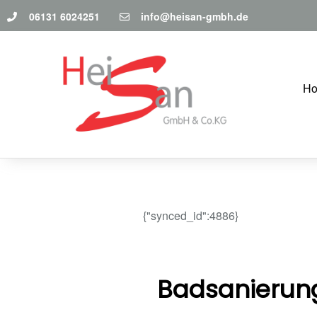
06131 6024251
info@heisan-gmbh.de
H
{"synced_id":4886}
Badsanierun