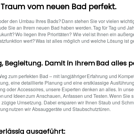
 Traum vom neuen Bad perfekt.
oder den Umbau Ihres Bads? Dann stehen Sie vor vielen wichti
ude Sie an Ihrem neuen Bad haben werden. Tag für Tag und Jahr 
kunft? Wo liegen Ihre Prioritäten? Wie viel ist Ihnen ein außer
atzfunktion wert? Was ist alles möglich und welche Lösung ist ge
g, Begleitung. Damit in Ihrem Bad alles p
 Weg zum perfekten Bad – mit langjähriger Erfahrung und Kompe
g, eine detaillierte Planung und eine erstklassige Ausführung.
ung oder Accessoires, unsere Experten denken an alles. In u
ion und Ideen zum Anschauen, Anfassen und Testen. Wenn Sie s
ne zügige Umsetzung. Dabei ersparen wir Ihnen Staub und Schmu
ung nutzen wir Absauggeräte und Staubschutztüren.
erlässig ausgeführt: