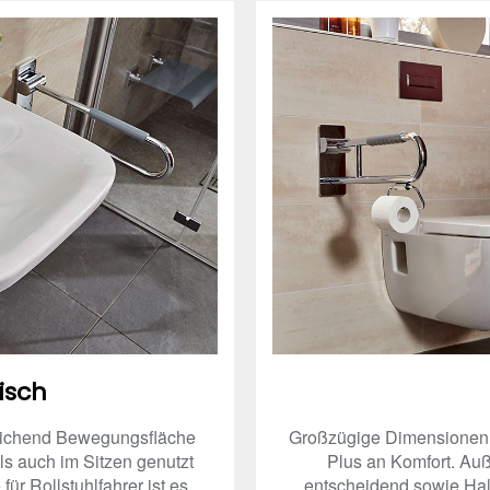
isch
eichend Bewegungsfläche
Großzügige Dimensionen i
ls auch im Sitzen genutzt
Plus an Komfort. Auß
ür Rollstuhlfahrer ist es
entscheidend sowie Halte